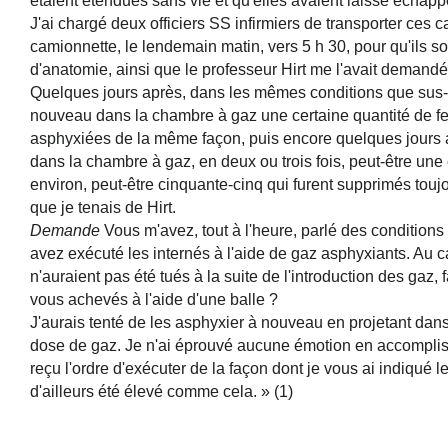
étaient étendues sans vie et qu'elles avaient laissé échapp
J'ai chargé deux officiers SS infirmiers de transporter ces
camionnette, le lendemain matin, vers
5
h
30
, pour qu'ils so
d'anatomie, ainsi que le professeur Hirt
me l'avait demandé
Quelques jours après, dans les mêmes conditions que sus-i
nouveau dans la chambre à gaz une certaine quantité de f
asphyxiées de la même façon, puis encore quelques jours ap
dans la chambre à gaz, en deux ou trois fois, peut-être u
environ, peut-être cinquante-cinq qui furent supprimés toujo
que je tenais de Hirt.
Demande
Vous m'avez, tout à l'heure, parlé des condition
avez exécuté les internés à l'aide de gaz asphyxiants. Au c
n'auraient pas été tués à la suite de l'introduction des gaz, f
vous achevés à l'aide d'une balle ?
J'aurais tenté de les asphyxier à nouveau en projetant da
dose de gaz. Je n'ai éprouvé aucune émotion en accompliss
reçu l'ordre d'exécuter de la façon dont je vous ai indiqué l
d'ailleurs été élevé comme cela. » (1)