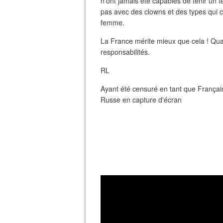
n'ont jamais été capables de tenir un t
pas avec des clowns et des types qui
femme.
La France mérite mieux que cela ! Quan
responsabilités.
RL
Ayant été censuré en tant que Français
Russe en capture d'écran