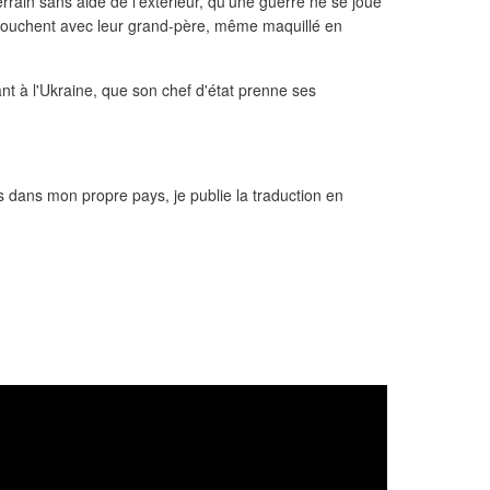
errain sans aide de l'extérieur, qu'une guerre ne se joue
 couchent avec leur grand-père, même maquillé en
t à l'Ukraine, que son chef d'état prenne ses
 dans mon propre pays, je publie la traduction en