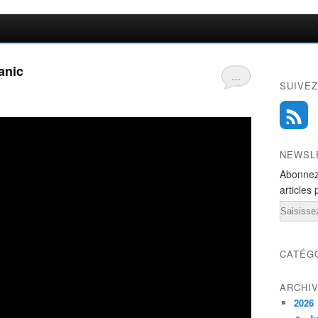
anic
…
SUIVEZ
NEWSL
Abonnez
articles 
Email
CATÉG
ARCHI
2026