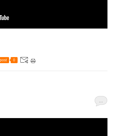
post
0
…