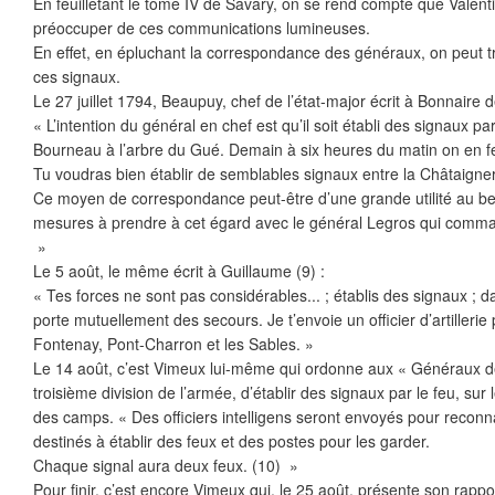
En feuilletant le tome IV de Savary, on se rend compte que Valentin 
préoccuper de ces communications lumineuses.
En effet, en épluchant la correspondance des généraux, on peut t
ces signaux.
Le 27 juillet 1794, Beaupuy, chef de l’état-major écrit à Bonnaire 
« L’intention du général en chef est qu’il soit établi des signaux pa
Bourneau à l’arbre du Gué. Demain à six heures du matin on en fer
Tu voudras bien établir de semblables signaux entre la Châtaigne
Ce moyen de correspondance peut-être d’une grande utilité au be
mesures à prendre à cet égard avec le général Legros qui comma
»
Le 5 août, le même écrit à Guillaume (9) :
« Tes forces ne sont pas considérables... ; établis des signaux ;
porte mutuellement des secours. Je t’envoie un officier d’artillerie
Fontenay, Pont-Charron et les Sables. »
Le 14 août, c’est Vimeux lui-même qui ordonne aux « Généraux d
troisième division de l’armée, d’établir des signaux par le feu, su
des camps. « Des officiers intelligens seront envoyés pour reconnaî
destinés à établir des feux et des postes pour les garder.
Chaque signal aura deux feux. (10) »
Pour finir, c’est encore Vimeux qui, le 25 août, présente son rappo