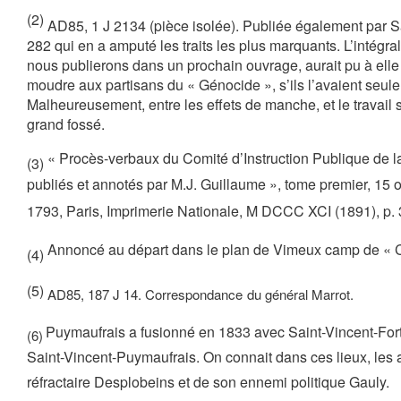
(2)
AD85, 1 J 2134 (pièce isolée). Publiée également par Sav
282 qui en a amputé les traits les plus marquants. L’intégra
nous publierons dans un prochain ouvrage, aurait pu à elle
moudre aux partisans du « Génocide », s’ils l’avaient seul
Malheureusement, entre les effets de manche, et le travail s
grand fossé.
« Procès-verbaux du Comité d’Instruction Publique de 
(3)
publiés et annotés par M.J. Guillaume », tome premier, 15 oc
1793, Paris, Imprimerie Nationale, M DCCC XCI (1891), p. 
Annoncé au départ dans le plan de Vimeux camp de « C
(4)
(5)
AD85, 187 J 14. Correspondance
du général Marrot.
Puymaufrais a fusionné en 1833 avec Saint-Vincent-For
(6)
Saint-Vincent-Puymaufrais. On connait dans ces lieux, les 
réfractaire Desplobeins et de son ennemi politique Gauly.