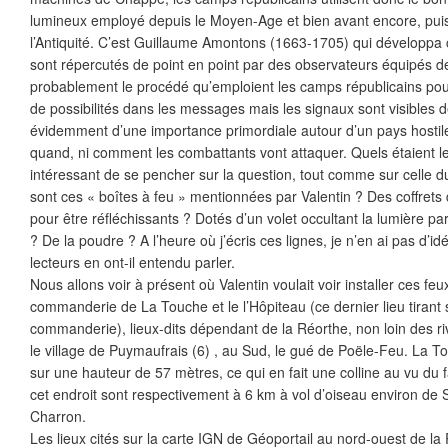
lumineux employé depuis le Moyen-Age et bien avant encore, puis
l’Antiquité. C’est Guillaume Amontons (1663-1705) qui développa
sont répercutés de point en point par des observateurs équipés d
probablement le procédé qu’emploient les camps républicains pou
de possibilités dans les messages mais les signaux sont visibles de
évidemment d’une importance primordiale autour d’un pays hostile,
quand, ni comment les combattants vont attaquer. Quels étaient le
intéressant de se pencher sur la question, tout comme sur celle du 
sont ces « boîtes à feu » mentionnées par Valentin ? Des coffrets
pour être réfléchissants ? Dotés d’un volet occultant la lumière par
? De la poudre ? A l’heure où j’écris ces lignes, je n’en ai pas d’i
lecteurs en ont-il entendu parler.
Nous allons voir à présent où Valentin voulait voir installer ces feux
commanderie de La Touche et le l’Hôpiteau (ce dernier lieu tirant
commanderie), lieux-dits dépendant de la Réorthe, non loin des riv
le village de Puymaufrais (6) , au Sud, le gué de Poële-Feu. La T
sur une hauteur de 57 mètres, ce qui en fait une colline au vu du f
cet endroit sont respectivement à 6 km à vol d’oiseau environ de
Charron.
Les lieux cités sur la carte IGN de Géoportail au nord-ouest de la