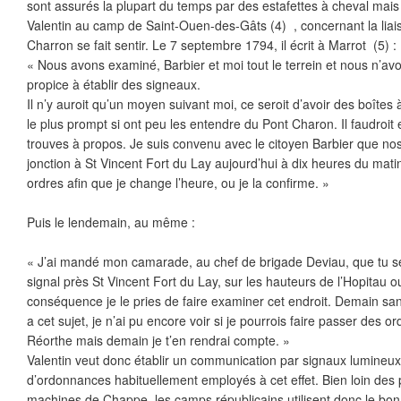
sont assurés la plupart du temps par des estafettes à cheval mais
Valentin au camp de Saint-Ouen-des-Gâts (4) , concernant la lia
Charron se fait sentir. Le 7 septembre 1794, il écrit à Marrot (5) :
« Nous avons examiné, Barbier et moi tout le terrein et nous n’av
propice à établir des signeaux.
Il n’y auroit qu’un moyen suivant moi, ce seroit d’avoir des boîtes à 
le plus prompt si ont peu les entendre du Pont Charon. Il faudroit en
trouves à propos. Je suis convenu avec le citoyen Barbier que nos 
jonction à St Vincent Fort du Lay aujourd’hui à dix heures du mat
ordres afin que je change l’heure, ou je la confirme. »
Puis le lendemain, au même :
« J’ai mandé mon camarade, au chef de brigade Deviau, que tu ser
signal près St Vincent Fort du Lay, sur les hauteurs de l’Hopitau o
conséquence je le pries de faire examiner cet endroit. Demain san
a cet sujet, je n’ai pu encore voir si je pourrois faire passer des 
Réorthe mais demain je t’en rendrai compte. »
Valentin veut donc établir un communication par signaux lumineux 
d’ordonnances habituellement employés à cet effet. Bien loin des 
machines de Chappe, les camps républicains utilisent donc le bo