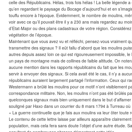
celle des Républicains. Hélas, trois fois hélas ! La belle légende a 
qu’en regardant le paysage du Bocage d’aujourd’hui et en s’imagin
touffu encore à l'époque. Evidemment, le nombre de moulins, même
voir avec ce qu’il pouvait être il y a 230 ans mais regardez au moi
d’Etat-Major ou des plans cadastraux de votre région. Considérez 
végétation de l’époque.
Maintenant que vous avez vu et réfléchi, pensez-vous vraiment q
transmettre des signaux ? Il eût fallu d’abord que les moulins puiss
autres depuis assez loin ce qui est rigoureusement impossible, l
un pays de montagne mais de collines de faible altitude. On notera
aucune mention dans les rapports républicains du fait que les mo
servir à envoyer des signaux. Si cela avait été le cas, il n’y a aucu
républicains auraient largement partagé l’information. Ceux qui 
Westermann a brûlé les moulins pour ce motif n’ont visiblement pa
correspondance militaire. Non, les moulins n’ont pas été brûlés pa
quelconques signaux mais bien uniquement dans le but d’affamer la
souligné par Haxo dans un courrier du 8 mars 1794 à Turreau où il 
« La guerre continuelle que je fais aux moulins va leur ôter toute
Le contenu de cette lettre laisse par ailleurs apparaître clairement 
population, mais cela fera sans doute l’objet d’une autre étude. Sav
occultant de nombreuses phrases démontrant cette idée.