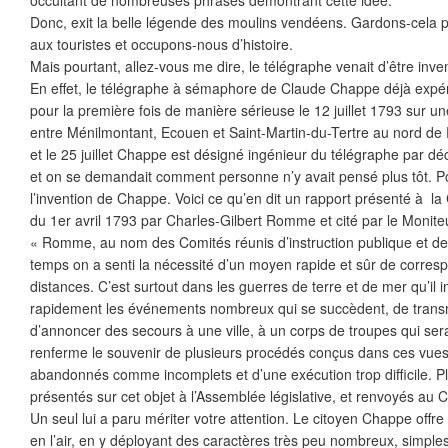
Donc, exit la belle légende des moulins vendéens. Gardons-cela p
aux touristes et occupons-nous d’histoire.
Mais pourtant, allez-vous me dire, le télégraphe venait d’être inve
En effet, le télégraphe à sémaphore de Claude Chappe déjà expé
pour la première fois de manière sérieuse le 12 juillet 1793 sur u
entre Ménilmontant, Ecouen et Saint-Martin-du-Tertre au nord de P
et le 25 juillet Chappe est désigné ingénieur du télégraphe par déc
et on se demandait comment personne n’y avait pensé plus tôt. Po
l’invention de Chappe. Voici ce qu’en dit un rapport présenté à 
du 1er avril 1793 par Charles-Gilbert Romme et cité par le Moniteu
« Romme, au nom des Comités réunis d’instruction publique et de 
temps on a senti la nécessité d’un moyen rapide et sûr de corre
distances. C’est surtout dans les guerres de terre et de mer qu’il 
rapidement les événements nombreux qui se succèdent, de transm
d’annoncer des secours à une ville, à un corps de troupes qui serait 
renferme le souvenir de plusieurs procédés conçus dans ces vues ;
abandonnés comme incomplets et d’une exécution trop difficile. P
présentés sur cet objet à l’Assemblée législative, et renvoyés au C
Un seul lui a paru mériter votre attention. Le citoyen Chappe offr
en l’air, en y déployant des caractères très peu nombreux, simple