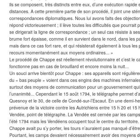
ils se composent, très distincts entre eux, d’une exécution rapide
distances. A cette première partie de son procédé, il joint une st
correspondances diplomatiques. Nous lui avons faits des objections 
répond victorieusement ; il lève toutes les difficultés que pourrait p
se dirigerait la ligne de correspondance ; un seul cas résiste à se
brume fort épaisse, comme il en survient dans le nord, dans les pa
mais dans ce cas fort rare, et qui résisterait également à tous le
recours momentanément aux moyens ordinaires... »
Le procédé de Chappe est réellement révolutionnaire et c’est le cas
fonctionne pas en cas de brouillard et encore moins la nuit...
Un souci arrive bientôt pour Chappe : ses appareils sont régulièr
du « bas peuple » voient dans ces engins des machines infernales
surtout des moyens de communication pour un gouvernement qui e
l’unanimité... Cependant le 15 août 1794, le télégraphe permet d’
Quesnoy et le 30, de celle de Condé-sur-l’Escaut. En une demi-he
prévenue de la victoire contre les Autrichiens entre 15 h 20 et 15
Vendée, point de télégraphe. La Vendée est cernée par les camps
l’été 1794 mais les Vendéens occupent tout le centre du territoire.
Chappe avait pu s’y porter, les tours n’auraient pas manqué d’être 
Pourtant, les camps devaient nécessairement avoir des moyens 