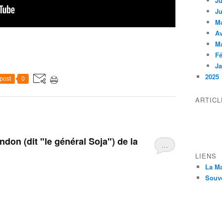
Ju
Ju
M
Av
M
Fé
Ja
2025
post
0
ARTIC
don (dit "le général Soja") de la
…
LIENS
La M
Souv