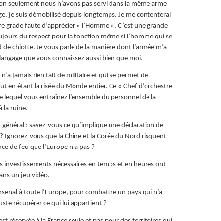
 non seulement nous n’avons pas servi dans la même arme
, je suis démobilisé depuis longtemps. Je me contenterai
re grade faute d’apprécier « l’Homme ». C’est une grande
oujours du respect pour la fonction même si l’homme qui se
 de chiotte. Je vous parle de la manière dont l’armée m’a
angage que vous connaissez aussi bien que moi.
 n’a jamais rien fait de militaire et qui se permet de
ut en étant la risée du Monde entier. Ce « Chef d’orchestre
re lequel vous entraînez l’ensemble du personnel de la
 la ruine.
général : savez-vous ce qu’implique une déclaration de
 ? Ignorez-vous que la Chine et la Corée du Nord risquent
ance de feu que l’Europe n’a pas ?
es investissements nécessaires en temps et en heures ont
ans un jeu vidéo.
e arsenal à toute l’Europe, pour combattre un pays qui n’a
juste récupérer ce qui lui appartient ?
est réservée à la France seule et pas pour des territoires qui