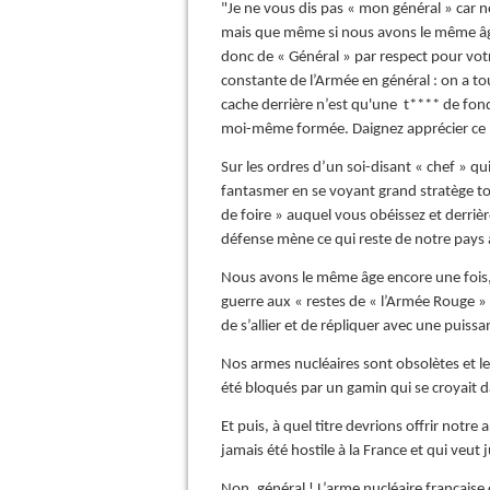
"Je ne vous dis pas « mon général » car
mais que même si nous avons le même âge
donc de « Général » par respect pour vot
constante de l’Armée en général : on a t
cache derrière n’est qu'une t**** de fond
moi-même formée. Daignez apprécier ce l
Sur les ordres d’un soi-disant « chef » qui
fantasmer en se voyant grand stratège to
de foire » auquel vous obéissez et derriè
défense mène ce qui reste de notre pays à
Nous avons le même âge encore une fois, 
guerre aux « restes de « l’Armée Rouge »
de s’allier et de répliquer avec une puiss
Nos armes nucléaires sont obsolètes et l
été bloqués par un gamin qui se croyait d
Et puis, à quel titre devrions offrir notr
jamais été hostile à la France et qui veut 
Non, général ! L’arme nucléaire française 