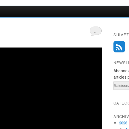
…
SUIVEZ
NEWSL
Abonnez
articles 
Email
CATÉG
ARCHI
2026