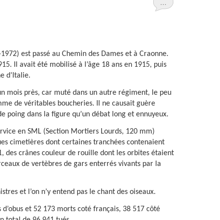
…
7-1972) est passé au Chemin des Dames et à Craonne.
15. Il avait été mobilisé à l’âge 18 ans en 1915, puis
 d’Italie.
un mois près, car muté dans un autre régiment, le peu
omme de véritables boucheries. Il ne causait guère
de poing dans la figure qu’un débat long et ennuyeux.
ervice en SML (Section Mortiers Lourds, 120 mm)
ues cimetières dont certaines tranchées contenaient
 des crânes couleur de rouille dont les orbites étaient
ceaux de vertèbres de gars enterrés vivants par la
istres et l’on n’y entend pas le chant des oiseaux.
 d’obus et 52 173 morts coté français, 38 517 côté