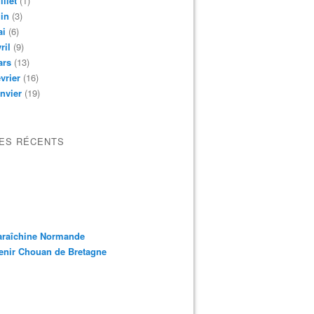
illet
(1)
in
(3)
ai
(6)
ril
(9)
ars
(13)
vrier
(16)
nvier
(19)
LES RÉCENTS
araîchine Normande
enir Chouan de Bretagne