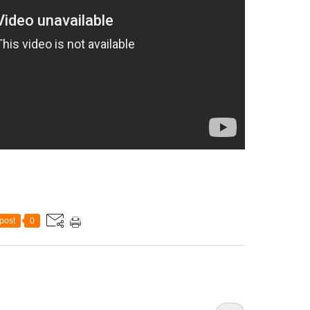
post
0