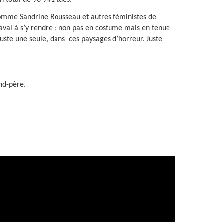
n total de 96 941 tués.
comme Sandrine Rousseau et autres féministes de
naval à s’y rendre ; non pas en costume mais en tenue
 juste une seule, dans ces paysages d’horreur. Juste
nd-père.