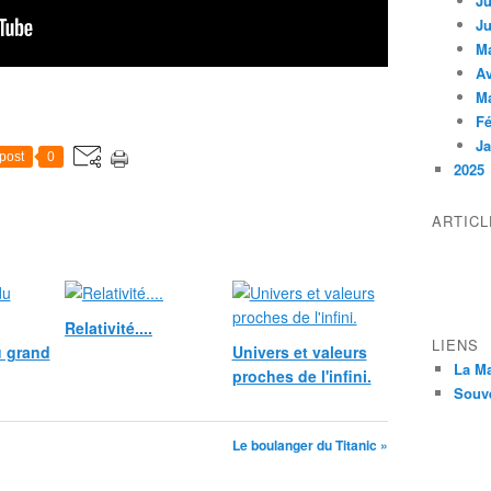
Ju
Ju
M
Av
M
Fé
Ja
post
0
2025
ARTIC
Relativité....
LIENS
u grand
Univers et valeurs
La M
proches de l'infini.
Souv
Le boulanger du Titanic »