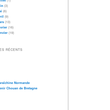
illet
(1)
in
(3)
ai
(6)
ril
(9)
ars
(13)
vrier
(16)
nvier
(19)
LES RÉCENTS
araîchine Normande
enir Chouan de Bretagne