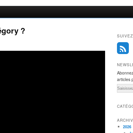
régory ?
SUIVEZ
NEWSL
Abonnez
articles 
Email
CATÉG
ARCHI
2026