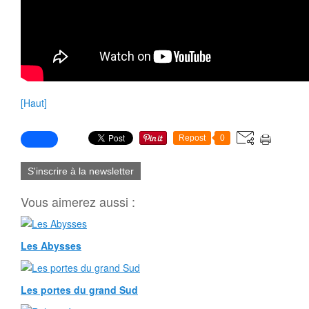
[Haut]
Repost
0
S'inscrire à la newsletter
Vous aimerez aussi :
Les Abysses
Les portes du grand Sud